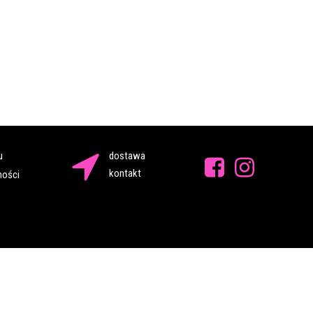
u
dostawa
kontakt
ności