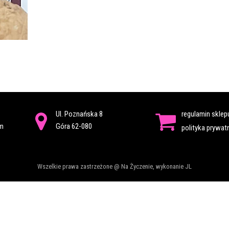
Ul. Poznańska 8
regulamin sklep
om
Góra 62-080
polityka prywat
Wszelkie prawa zastrzeżone @ Na Życzenie, wykonanie
JL