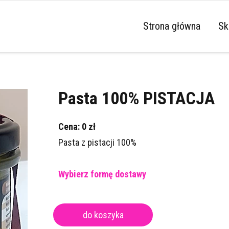
Strona główna
Sk
P
P
Pasta 100% PISTACJA
Ur
P
Cena: 0 zł
Pasta z pistacji 100%
Dz
P
Wybierz formę dostawy
P
do koszyka
N