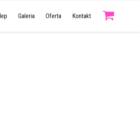
lep
Galeria
Oferta
Kontakt
aczki na Walentynki
aczki na Dzień Kobiet
odziny, Imieniny
aczki na Wielkanoc
ień babci i dziadka
aczki firmowe
aczki pracownicze
a każdą okazję