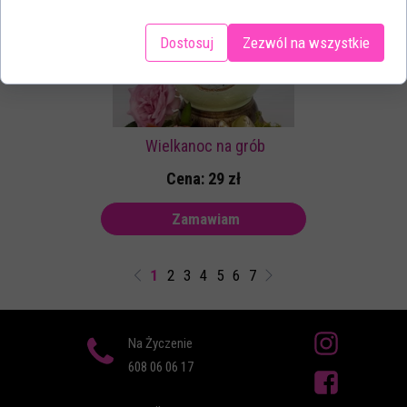
Dostosuj
Zezwól na wszystkie
Wielkanoc na grób
Cena: 29 zł
Zamawiam
1
2
3
4
5
6
7
Na Życzenie
608 06 06 17