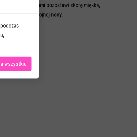
niu z innymi olejkami pozostawi skórę miękką,
ealny początek upojnej
nocy
.
u podczas
u,
na wszystkie