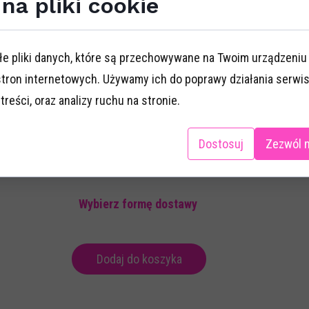
na pliki cookie
Baza świecy to olej kokosowy, który w połącze
nawilżoną i apetycznie pachnącą.
Masaż
to id
Skład:
łe pliki danych, które są przechowywane na Twoim urządzeni
- napój wyskokowy 200ml
stron internetowych. Używamy ich do poprawy działania serwis
- czekolada Dla Faceta z Klasą 100g
 treści, oraz analizy ruchu na stronie.
- Serce pralin Lindor 187g
- świeca firmy Magoon z muchą hiszpańską
Dostosuj
Zezwól 
- opakowanie prezentowe
Wybierz formę dostawy
Dodaj do koszyka