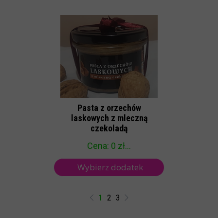
Pasta z orzechów
laskowych z mleczną
czekoladą
Cena: 0 zł...
Wybierz dodatek
1
2
3