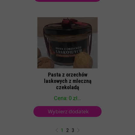
Pasta z orzechów
laskowych z mleczną
czekoladą
Cena: 0 zł...
Wybierz dodatek
1
2
3